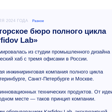
ЛЯ 2024 ГОДА
Разное
торское бюро полного цикла
fidov Lab»
мировалась из студии промышленного дизайна
еский хаб с тремя офисами в России.
вая инжиниринговая компания полного цикла
теринбурге, Санкт-Петербурге и Москве.
й инновационных технических продуктов. От иде
одном месте — таков принцип компании.
м оборудованием Karfidov Lab, эксклюзивной