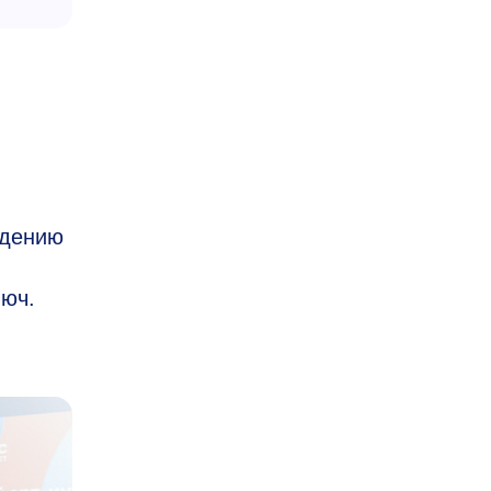
едению
люч.