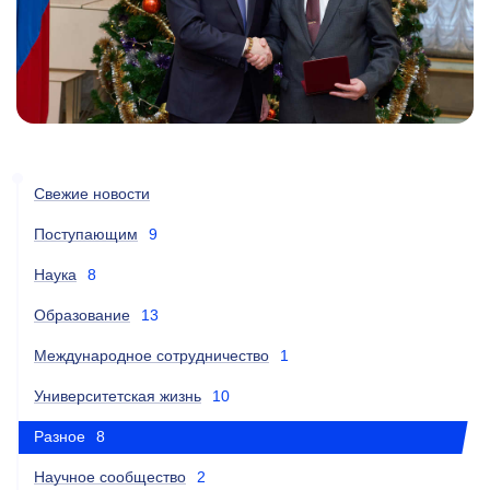
Свежие новости
Поступающим
9
Наука
8
Образование
13
Международное сотрудничество
1
Университетская жизнь
10
Разное
8
Научное сообщество
2