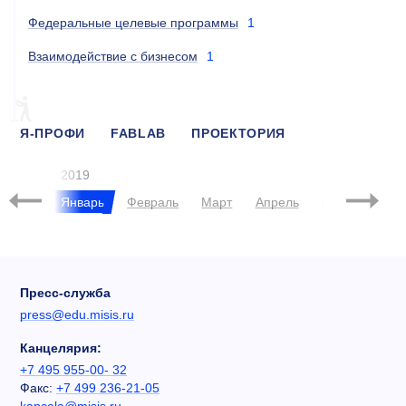
Федеральные целевые программы
1
Взаимодействие с бизнесом
1
Я-ПРОФИ
FABLAB
ПРОЕКТОРИЯ
РОСНАНО
2019
брь
Январь
Февраль
Март
Апрель
Май
Июнь
Пресс-служба
press@edu.misis.ru
Канцелярия:
+7 495 955-00- 32
Факс:
+7 499 236-21-05
kancela@misis.ru