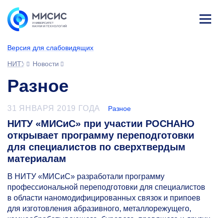
Лич
ны
Версия для слабовидящих
й
каб
НИТУ МИСИС
Новости
ине
т
Разное
31 ЯНВАРЯ 2019 ГОДА
Разное
НИТУ «МИСиС» при участии РОСНАНО
открывает программу переподготовки
для специалистов по сверхтвердым
материалам
В НИТУ «МИСиС» разработали программу
профессиональной переподготовки для специалистов
в области наномодифицированных связок и припоев
для изготовления абразивного, металлорежущего,