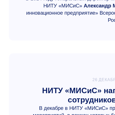
НИТУ «МИСиС»
Александр 
инновационное предприятие» Всеро
Ро
26 ДЕКАБ
НИТУ «МИСиС» наг
сотруднико
В декабре в НИТУ «МИСиС» пр