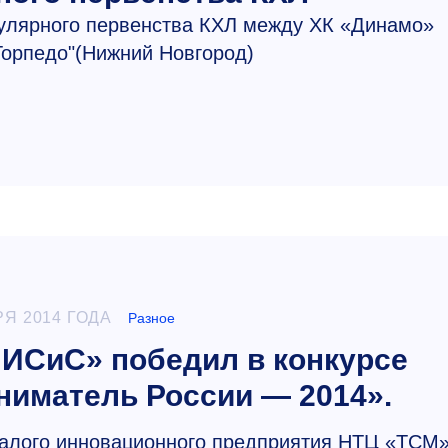
гулярного первенства КХЛ между ХК «Динамо»
Торпедо"(Нижний Новгород)
РЯ 2014 ГОДА
Разное
ИСиС» победил в конкурсе
иматель России — 2014».
малого инновационного предприятия НТЦ «ТСМ