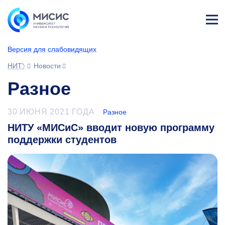
Лич
ны
Версия для слабовидящих
й
каб
НИТУ МИСИС
Новости
ине
т
Разное
30 ИЮНЯ 2021 ГОДА
Разное
НИТУ «МИСиС» вводит новую программу
поддержки студентов