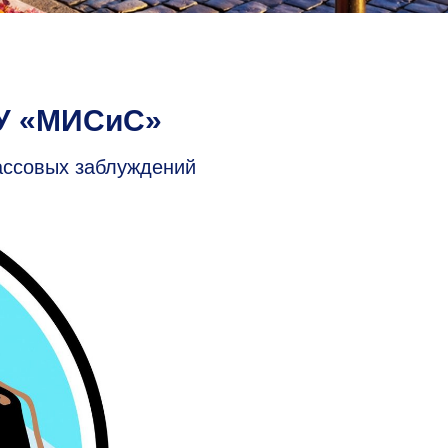
ТУ «МИСиС»
ассовых заблуждений