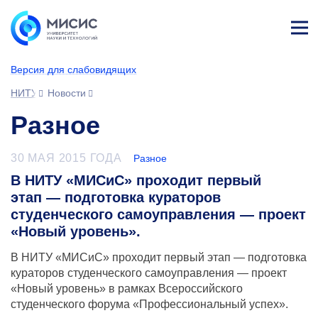
Лич
ны
Версия для слабовидящих
й
каб
НИТУ МИСИС
Новости
ине
т
Разное
30 МАЯ 2015 ГОДА
Разное
В НИТУ «МИСиС» проходит первый
этап — подготовка кураторов
студенческого самоуправления — проект
«Новый уровень».
В НИТУ «МИСиС» проходит первый этап — подготовка
кураторов студенческого самоуправления — проект
«Новый уровень»
в рамках
Всероссийского
студенческого форума «Профессиональный успех».