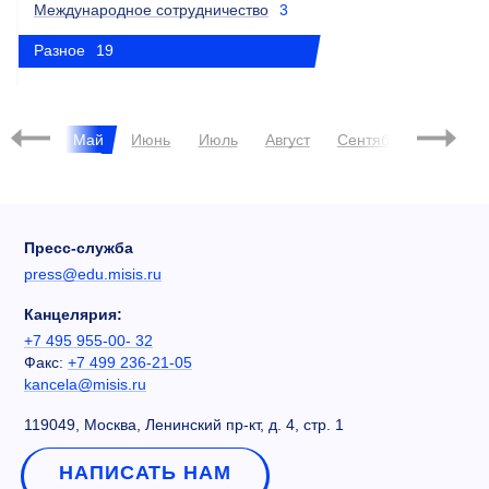
Международное сотрудничество
3
Разное
19
Апрель
Май
Июнь
Июль
Август
Сентябрь
Октябр
Пресс-служба
press@edu.misis.ru
Канцелярия:
+7 495 955-00- 32
Факс:
+7 499 236-21-05
kancela@misis.ru
119049, Москва, Ленинский пр-кт, д. 4, стр. 1
НАПИСАТЬ НАМ