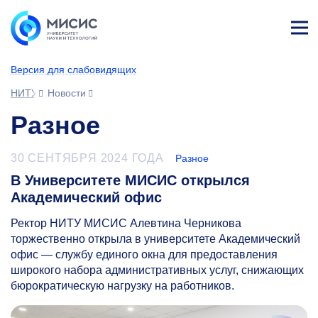
Лич
ны
Версия для слабовидящих
й
каб
НИТУ МИСИС
Новости
ине
т
Разное
30 СЕНТЯБРЯ 2024 ГОДА
Разное
В Университете МИСИС открылся
Академический офис
Ректор НИТУ МИСИС Алевтина Черникова
торжественно открыла в университете Академический
офис — службу единого окна для предоставления
широкого набора административных услуг, снижающих
бюрократическую нагрузку на работников.