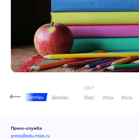
2017
Август
Октябрь
Декабрь
Март
Июнь
Июль
Пресс-служба
press@edu.misis.ru