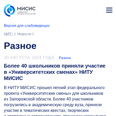
Лич
ны
Версия для слабовидящих
й
каб
НИТУ МИСИС
Новости
ине
т
Разное
30 АВГУСТА 2024 ГОДА
Разное
Более 40 школьников приняли участие
в «Университетских сменах» НИТУ
МИСИС
В НИТУ МИСИС прошел летний этап федерального
проекта «Университетские смены» для школьников
из Запорожской области. Более 40 участников
погрузились в академическую среду вуза, приняли
участие в тематических квестах, творческих