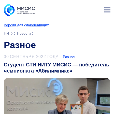
Лич
ны
Версия для слабовидящих
й
каб
НИТУ МИСИС
Новости
ине
т
Разное
30 СЕНТЯБРЯ 2022 ГОДА
Разное
Студент СТИ НИТУ МИСИС — победитель
чемпионата «Абилимпикс»