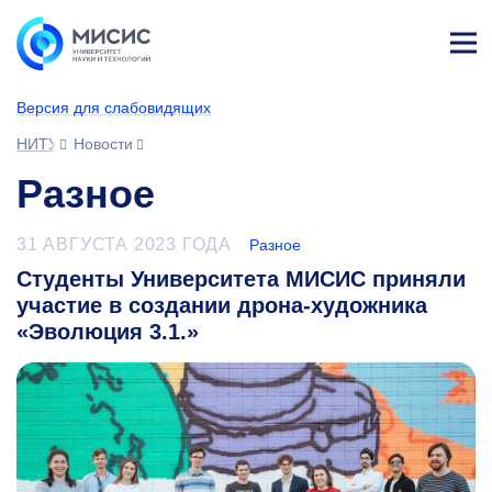
Лич
ны
Версия для слабовидящих
й
каб
НИТУ МИСИС
Новости
ине
т
Разное
31 АВГУСТА 2023 ГОДА
Разное
Студенты Университета МИСИС приняли
участие в создании дрона-художника
«Эволюция 3.1.»