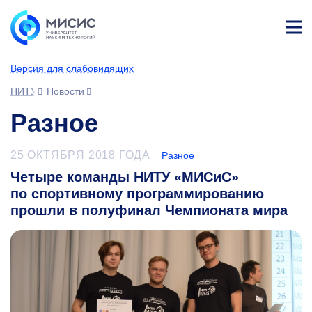
Лич
ны
Версия для слабовидящих
й
каб
НИТУ МИСИС
Новости
ине
т
Разное
25 ОКТЯБРЯ 2018 ГОДА
Разное
Четыре команды НИТУ «МИСиС»
по спортивному программированию
прошли в полуфинал Чемпионата мира