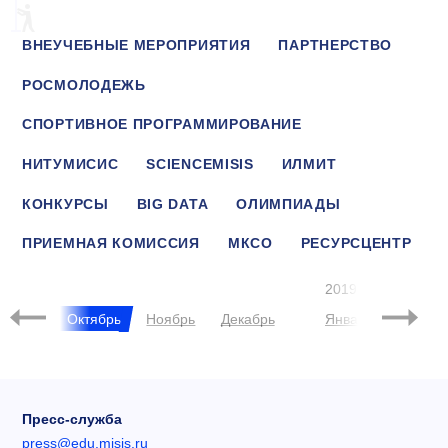
ВНЕУЧЕБНЫЕ МЕРОПРИЯТИЯ
ПАРТНЕРСТВО
РОСМОЛОДЕЖЬ
СПОРТИВНОЕ ПРОГРАММИРОВАНИЕ
НИТУМИСИС
SCIENCEMISIS
ИЛМИТ
КОНКУРСЫ
BIG DATA
ОЛИМПИАДЫ
ПРИЕМНАЯ КОМИССИЯ
МКСО
РЕСУРСЦЕНТР
ВКМП
2019
нтябрь
Октябрь
Ноябрь
Декабрь
Январь
Феврал
Пресс-служба
press@edu.misis.ru