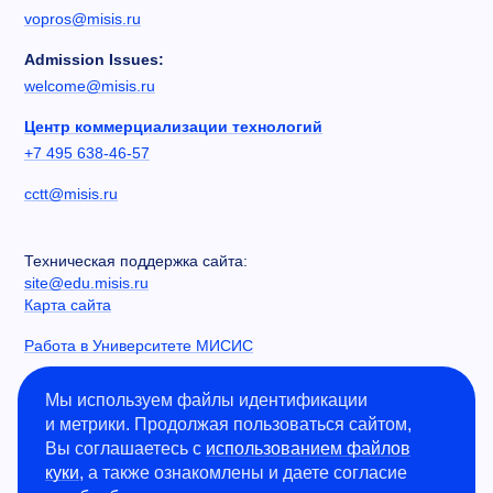
vopros@misis.ru
Admission Issues:
welcome@misis.ru
Центр коммерциализации технологий
+7 495 638-46-57
cctt@misis.ru
Техническая поддержка сайта:
site@edu.misis.ru
Карта сайта
Работа в Университете МИСИС
Сведения об образовательной организации
Мы используем файлы идентификации
и метрики. Продолжая пользоваться сайтом,
Информация о закупках
Вы соглашаетесь с
использованием файлов
Противодействие коррупции
куки
, а также ознакомлены и даете согласие
Политика конфиденциальности