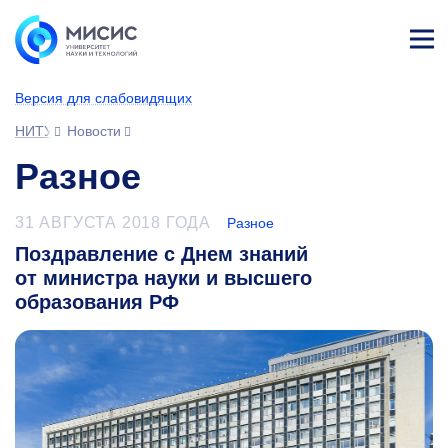
Лич
ны
Версия для слабовидящих
й
каб
НИТУ МИСИС
Новости
ине
т
Разное
31 АВГУСТА 2018 ГОДА
Разное
Поздравление с Днем знаний
от министра науки и высшего
образования РФ