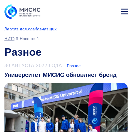
Лич
ны
Версия для слабовидящих
й
каб
НИТУ МИСИС
Новости
ине
т
Разное
30 АВГУСТА 2022 ГОДА
Разное
Университет МИСИС обновляет бренд