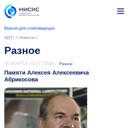
Лич
ны
Версия для слабовидящих
й
каб
НИТУ МИСИС
Новости
ине
т
Разное
30 МАРТА 2017 ГОДА
Разное
Памяти Алексея Алексеевича
Абрикосова