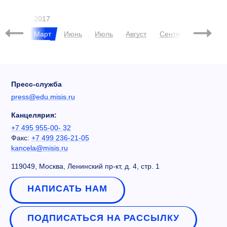
ЧЕРНИКОВА
2017
брь
Март
Июнь
Июль
Август
Сентябрь
Октяб
Пресс-служба
press@edu.misis.ru
Канцелярия:
+7 495 955-00- 32
Факс:
+7 499 236-21-05
kancela@misis.ru
119049, Москва, Ленинский пр-кт, д. 4, стр. 1
НАПИСАТЬ НАМ
ПОДПИСАТЬСЯ НА РАССЫЛКУ