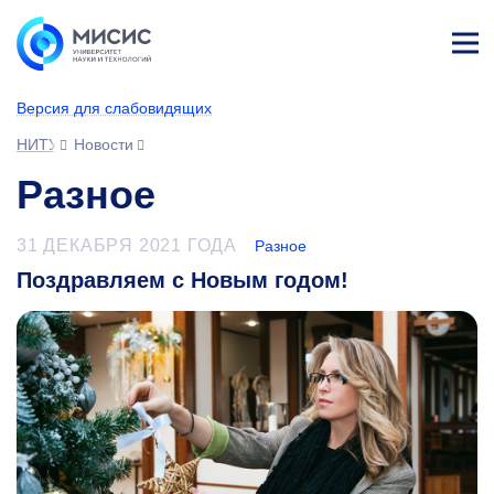
Лич
ны
Версия для слабовидящих
й
каб
НИТУ МИСИС
Новости
ине
т
Разное
31 ДЕКАБРЯ 2021 ГОДА
Разное
Поздравляем с Новым годом!