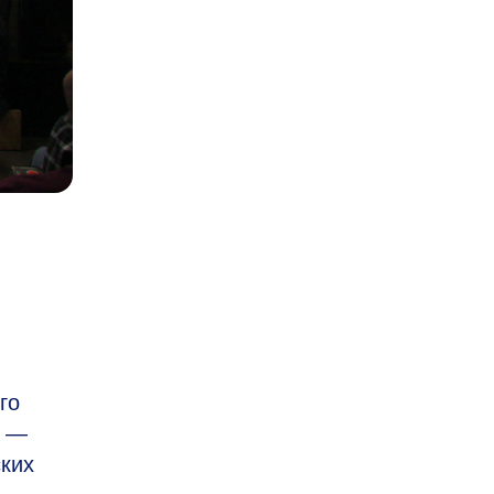
го
й —
ких