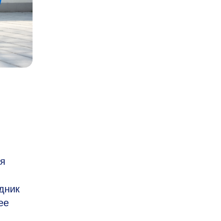
ия
дник
ее