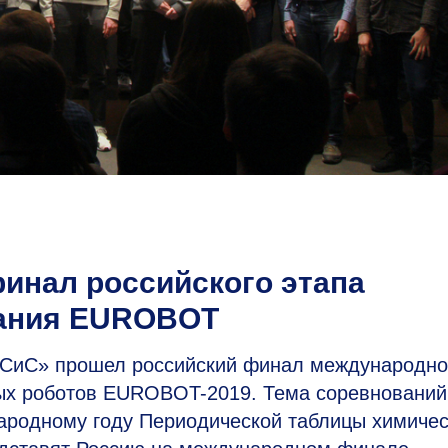
инал российского этапа
вания EUROBOT
СиС» прошел российский финал международно
ых роботов EUROBOT-2019. Тема соревновани
ародному году Периодической таблицы химичес