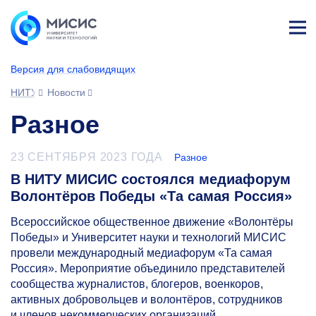
Лич
ны
Версия для слабовидящих
й
каб
НИТУ МИСИС
Новости
ине
т
Разное
23 СЕНТЯБРЯ 2023 ГОДА
Разное
В НИТУ МИСИС состоялся медиафорум
Волонтёров Победы «Та самая Россия»
Всероссийское общественное движение «Волонтёры
Победы» и Университет науки и технологий МИСИС
провели международный медиафорум «Та самая
Россия». Мероприятие объединило представителей
сообщества журналистов, блогеров, военкоров,
активных добровольцев и волонтёров, сотрудников
и членов некоммерческих организаций.