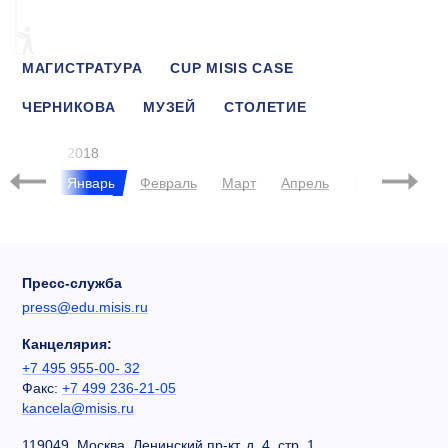
МАГИСТРАТУРА
CUP MISIS CASE
ЧЕРНИКОВА
МУЗЕЙ
СТОЛЕТИЕ
НЕДЕЛЯ ГОРНЯКА
2018
брь
Январь
Февраль
Март
Апрель
Май
Июнь
Пресс-служба
press@edu.misis.ru
Канцелярия:
+7 495 955-00- 32
Факс:
+7 499 236-21-05
kancela@misis.ru
119049, Москва, Ленинский пр-кт, д. 4, стр. 1