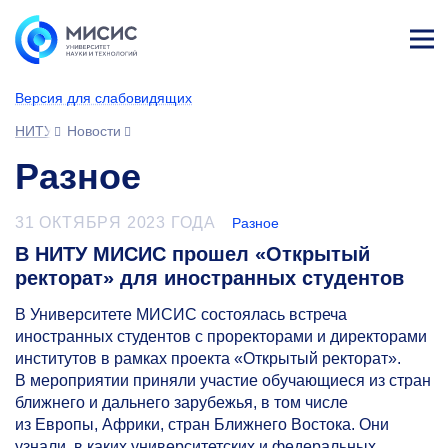
Лич
ны
Версия для слабовидящих
й
каб
НИТУ МИСИС
Новости
ине
т
Разное
31 ОКТЯБРЯ 2023 ГОДА
Разное
В НИТУ МИСИС прошел «Открытый
ректорат» для иностранных студентов
В Университете МИСИС состоялась встреча
иностранных студентов с проректорами и директорами
институтов в рамках проекта «Открытый ректорат».
В мероприятии приняли участие обучающиеся из стран
ближнего и дальнего зарубежья, в том числе
из Европы, Африки, стран Ближнего Востока. Они
узнали, в каких университетских и федеральных