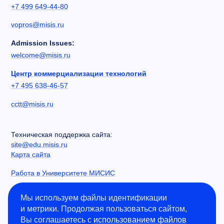
+7 499 649-44-80
vopros@misis.ru
Admission Issues:
welcome@misis.ru
Центр коммерциализации технологий
+7 495 638-46-57
cctt@misis.ru
Техническая поддержка сайта:
site@edu.misis.ru
Карта сайта
Работа в Университете МИСИС
Сведения об образовательной организации
Мы используем файлы идентификации
и метрики. Продолжая пользоваться сайтом,
Информация о закупках
Вы соглашаетесь с
использованием файлов
Противодействие коррупции