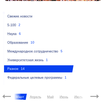
Свежие новости
5-100
2
Наука
6
Образование
10
Международное сотрудничество
5
Университетская жизнь
1
Разное
14
Федеральные целевые программы
1
евраль
Март
Апрель
Май
Июнь
Июль
Август