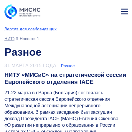
Лич
ны
Версия для слабовидящих
й
каб
НИТУ МИСИС
Новости
ине
т
Разное
31 МАРТА 2015 ГОДА
Разное
НИТУ «МИСиС» на стратегической сессии
Европейского отделения IACE
21-22
марта в г.Варна (Болгария) состоялась
стратегическая сессия Европейского отделения
Международной ассоциации непрерывного
образования. В рамках заседания был заслушан
доклад Президента IACE (МАНО) Евгения Сженова
«О развитии непрерывного образования в России
и странах СНГ», обсуждены направления