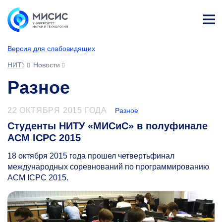
Лич
ны
Версия для слабовидящих
й
каб
НИТУ МИСИС
Новости
ине
т
Разное
22 ОКТЯБРЯ 2015 ГОДА
Разное
Студенты НИТУ «МИСиС» в полуфинале
ACM ICPC 2015
18 октября 2015 года прошел четвертьфинал
международных соревнований по программированию
ACM ICPC 2015.