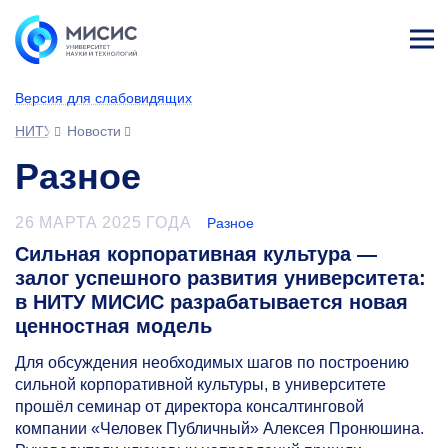
Лич
ны
Версия для слабовидящих
й
каб
НИТУ МИСИС
Новости
ине
т
Разное
26 МАРТА 2025 ГОДА
Разное
Сильная корпоративная культура —
залог успешного развития университета:
в НИТУ МИСИС разрабатывается новая
ценностная модель
Для обсуждения необходимых шагов по построению
сильной корпоративной культуры, в университете
прошёл семинар от директора консалтинговой
компании «Человек Публичный» Алексея Пронюшина.