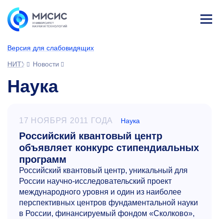
Лич
ны
Версия для слабовидящих
й
каб
НИТУ МИСИС
Новости
ине
т
Наука
17 НОЯБРЯ 2011 ГОДА
Наука
Российский квантовый центр
объявляет конкурс стипендиальных
программ
Российский квантовый центр, уникальный для
России научно-исследовательский проект
международного уровня и один из наиболее
перспективных центров фундаментальной науки
в России, финансируемый фондом «Сколково»,