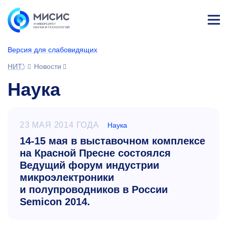
Лич
ны
Версия для слабовидящих
й
каб
НИТУ МИСИС
Новости
ине
т
Наука
23 МАЯ 2014 ГОДА
Наука
14-15 мая в выставочном комплексе
на Красной Пресне состоялся
Ведущий форум индустрии
микроэлектроники
и полупроводников в России
Semicon 2014.