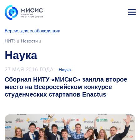
Лич
ны
Версия для слабовидящих
й
каб
НИТУ МИСИС
Новости
ине
т
Наука
27 МАЯ 2016 ГОДА
Наука
Сборная НИТУ «МИСиС» заняла второе
место на Всероссийском конкурсе
студенческих стартапов Enactus