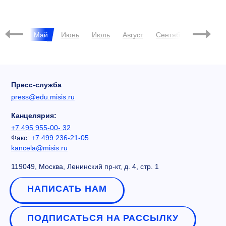
ФИЛОНОВ
ФЦП
Апрель
Май
Июнь
Июль
Август
Сентябрь
Октябр
Пресс-служба
press@edu.misis.ru
Канцелярия:
+7 495 955-00- 32
Факс:
+7 499 236-21-05
kancela@misis.ru
119049, Москва, Ленинский пр-кт, д. 4, стр. 1
НАПИСАТЬ НАМ
ПОДПИСАТЬСЯ НА РАССЫЛКУ