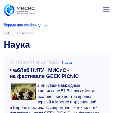
Лич
ны
Версия для слабовидящих
й
каб
НИТУ МИСИС
Новости
ине
т
Наука
30 ЯНВАРЯ 2014 ГОДА
Наука
ФабЛаб НИТУ «МИСиС»
на фестивале GEEK PICNIC
В минувшие выходные
в павильоне 57 Всероссийского
выставочного центра прошел
первый в Москве и крупнейший
в Европе фестиваль современных технологий,