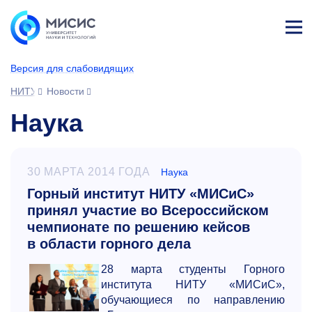
Лич
ны
Версия для слабовидящих
й
каб
НИТУ МИСИС
Новости
ине
т
Наука
30 МАРТА 2014 ГОДА
Наука
Горный институт НИТУ «МИСиС»
принял участие во Всероссийском
чемпионате по решению кейсов
в области горного дела
28 марта студенты Горного
института НИТУ «МИСиС»,
обучающиеся по направлению