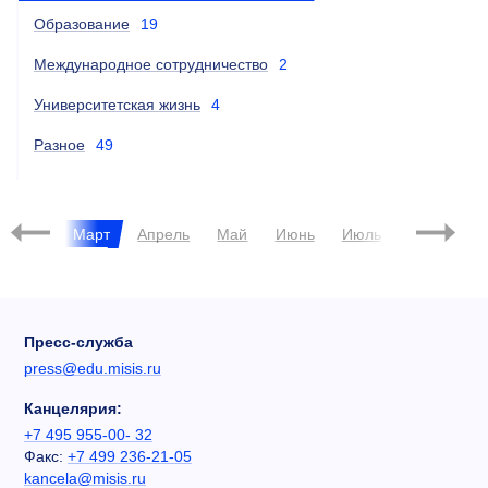
Образование
19
Международное сотрудничество
2
Университетская жизнь
4
Разное
49
евраль
Март
Апрель
Май
Июнь
Июль
Август
Пресс-служба
press@edu.misis.ru
Канцелярия:
+7 495 955-00- 32
Факс:
+7 499 236-21-05
kancela@misis.ru