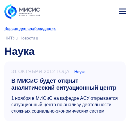
Лич
ны
Версия для слабовидящих
й
каб
НИТУ МИСИС
Новости
ине
т
Наука
31 ОКТЯБРЯ 2012 ГОДА
Наука
В МИСиС будет открыт
аналитический ситуационный центр
1 ноября в МИСиС на кафедре АСУ открывается
ситуационный центр по анализу деятельности
сложных социально-экономических систем