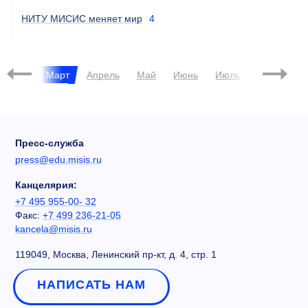
НИТУ МИСИС меняет мир
4
евраль
Март
Апрель
Май
Июнь
Июль
Август
Пресс-служба
press@edu.misis.ru
Канцелярия:
+7 495 955-00- 32
Факс:
+7 499 236-21-05
kancela@misis.ru
119049, Москва, Ленинский пр-кт, д. 4, стр. 1
НАПИСАТЬ НАМ