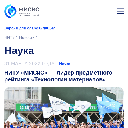
Лич
ны
Версия для слабовидящих
й
каб
НИТУ МИСИС
Новости
ине
т
Наука
31 МАРТА 2022 ГОДА
Наука
НИТУ «МИСиС» — лидер предметного
рейтинга «Технологии материалов»