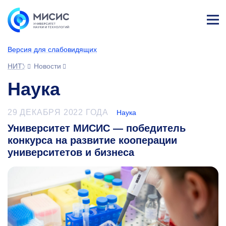
Лич
ны
Версия для слабовидящих
й
каб
НИТУ МИСИС
Новости
ине
т
Наука
29 ДЕКАБРЯ 2022 ГОДА
Наука
Университет МИСИС — победитель
конкурса на развитие кооперации
университетов и бизнеса