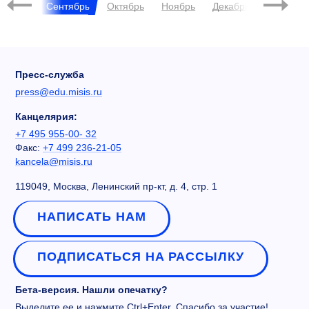
Август
Сентябрь
Октябрь
Ноябрь
Декабрь
Янва
Пресс-служба
press@edu.misis.ru
Канцелярия:
+7 495 955-00- 32
Факс:
+7 499 236-21-05
kancela@misis.ru
119049, Москва, Ленинский пр-кт, д. 4, стр. 1
НАПИСАТЬ НАМ
ПОДПИСАТЬСЯ НА РАССЫЛКУ
Бета-версия. Нашли опечатку?
Выделите ее и нажмите Ctrl+Enter. Спасибо за участие!