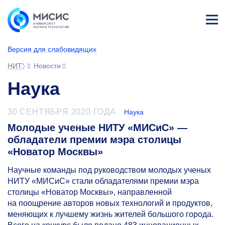
Лич
ны
Версия для слабовидящих
й
каб
НИТУ МИСИС
Новости
ине
т
Наука
30 СЕНТЯБРЯ 2020 ГОДА
Наука
Молодые ученые НИТУ «МИСиС» —
обладатели премии мэра столицы
«Новатор Москвы»
Научные команды под руководством молодых ученых
НИТУ «МИСиС» стали обладателями премии мэра
столицы «Новатор Москвы», направленной
на поощрение авторов новых технологий и продуктов,
меняющих к лучшему жизнь жителей большого города.