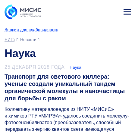
Лич
ны
Версия для слабовидящих
й
каб
НИТУ МИСИС
Новости
ине
т
Наука
25 ДЕКАБРЯ 2018 ГОДА
Наука
Транспорт для светового киллера:
ученые создали уникальный тандем
органической молекулы и наночастицы
для борьбы с раком
Коллективу материаловедов из НИТУ «МИСиС»
и химиков РТУ «МИРЭА» удалось соединить молекулу-
фотосенсибилизатор (преобразователь, способный
передавать энергию квантов света имеющемуся