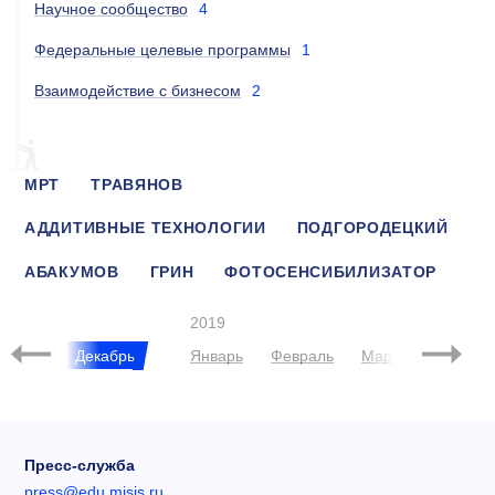
Научное сообщество
4
Федеральные целевые программы
1
Взаимодействие с бизнесом
2
МРТ
ТРАВЯНОВ
АДДИТИВНЫЕ ТЕХНОЛОГИИ
ПОДГОРОДЕЦКИЙ
АБАКУМОВ
ГРИН
ФОТОСЕНСИБИЛИЗАТОР
ГУДОШНИКОВ
2019
Ноябрь
Декабрь
Январь
Февраль
Март
Апрель
Пресс-служба
press@edu.misis.ru