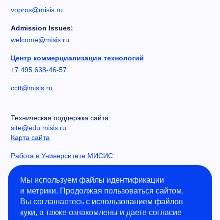
vopros@misis.ru
Admission Issues:
welcome@misis.ru
Центр коммерциализации технологий
+7 495 638-46-57
cctt@misis.ru
Техническая поддержка сайта:
site@edu.misis.ru
Карта сайта
Работа в Университете МИСИС
Сведения об образовательной организации
Мы используем файлы идентификации
и метрики. Продолжая пользоваться сайтом,
Информация о закупках
Вы соглашаетесь с
использованием файлов
Противодействие коррупции
куки
, а также ознакомлены и даете согласие
Политика конфиденциальности