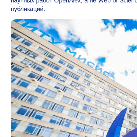
научных работ OpenAlex, а не Web of Scien
публикаций.