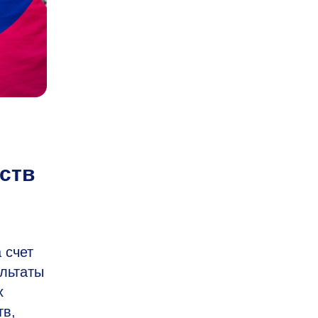
ств
 счет
льтаты
х
тв,