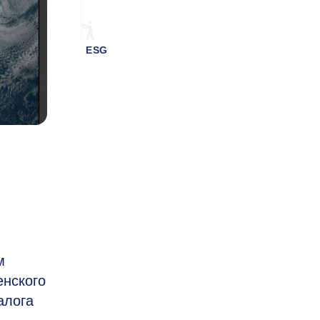
ESG
м
енского
алога