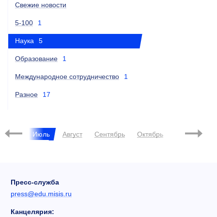
Свежие новости
5-100
1
Наука
5
Образование
1
Международное сотрудничество
1
Разное
17
Июнь
Июль
Август
Сентябрь
Октябрь
Ноябрь
Д
Пресс-служба
press@edu.misis.ru
Канцелярия: