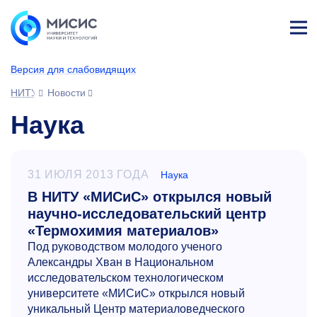
Лич
ны
Версия для слабовидящих
й
каб
НИТУ МИСИС
Новости
ине
т
Наука
31 ИЮЛЯ 2013 ГОДА
Наука
В НИТУ «МИСиС» открылся новый
научно-исследовательский центр
«Термохимия материалов»
Под руководством молодого ученого
Александры Хван в Национальном
исследовательском технологическом
университете «МИСиС» открылся новый
уникальный Центр материаловедческого