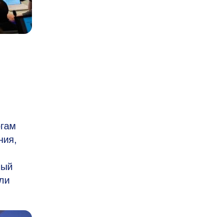
огам
ния,
вый
ли