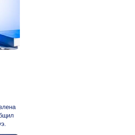
влена
общил
э.