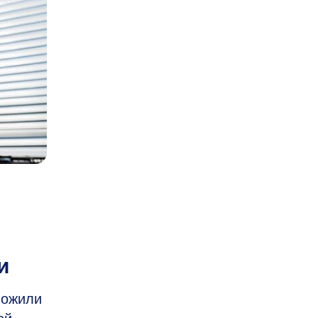
и
ложили