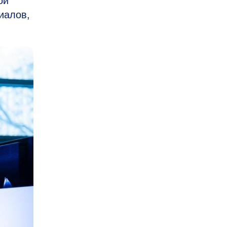
ой
иалов,