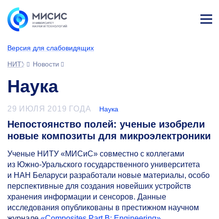
Лич
ны
Версия для слабовидящих
й
каб
НИТУ МИСИС
Новости
ине
т
Наука
29 ИЮЛЯ 2019 ГОДА
Наука
Непостоянство полей: ученые изобрели
новые композиты для микроэлектроники
Ученые НИТУ «МИСиС» совместно с коллегами
из Южно-Уральского государственного университета
и НАН Беларуси разработали новые материалы, особо
перспективные для создания новейших устройств
хранения информации и сенсоров. Данные
исследования опубликованы в престижном научном
журнале
«Composites Part B: Engineering».