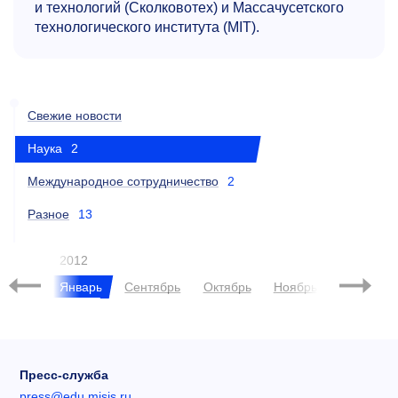
и технологий (Сколковотех) и Массачусетского
технологического института (MIT).
Свежие новости
Наука
2
Международное сотрудничество
2
Разное
13
2012
брь
Январь
Сентябрь
Октябрь
Ноябрь
Декабрь
Пресс-служба
press@edu.misis.ru