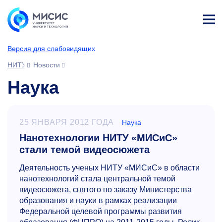
Лич
ны
Версия для слабовидящих
й
каб
НИТУ МИСИС
Новости
ине
т
Наука
25 ЯНВАРЯ 2012 ГОДА
Наука
Нанотехнологии НИТУ «МИСиС»
стали темой видеосюжета
Деятельность ученых НИТУ «МИСиС» в области
нанотехнологий стала центральной темой
видеосюжета, снятого по заказу Министерства
образования и науки в рамках реализации
Федеральной целевой программы развития