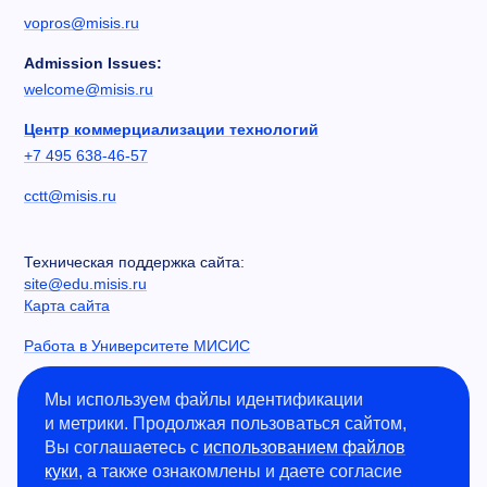
vopros@misis.ru
Admission Issues:
welcome@misis.ru
Центр коммерциализации технологий
+7 495 638-46-57
cctt@misis.ru
Техническая поддержка сайта:
site@edu.misis.ru
Карта сайта
Работа в Университете МИСИС
Сведения об образовательной организации
Мы используем файлы идентификации
и метрики. Продолжая пользоваться сайтом,
Информация о закупках
Вы соглашаетесь с
использованием файлов
Противодействие коррупции
куки
, а также ознакомлены и даете согласие
Политика конфиденциальности