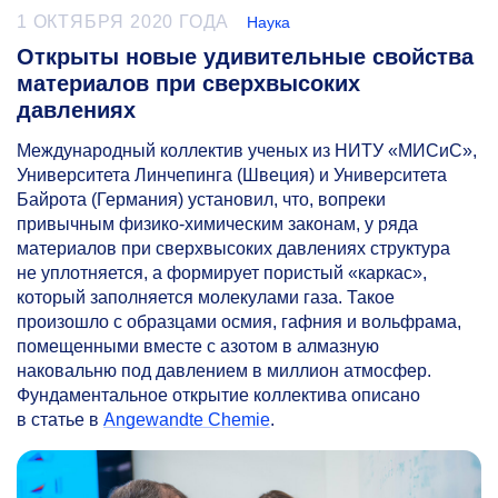
1 ОКТЯБРЯ 2020 ГОДА
Наука
Открыты новые удивительные свойства
материалов при сверхвысоких
давлениях
Международный коллектив ученых из НИТУ «МИСиС»,
Университета Линчепинга (Швеция) и Университета
Байрота (Германия) установил, что, вопреки
привычным физико-химическим законам, у ряда
материалов при сверхвысоких давлениях структура
не уплотняется, а формирует пористый «каркас»,
который заполняется молекулами газа. Такое
произошло с образцами осмия, гафния и вольфрама,
помещенными вместе с азотом в алмазную
наковальню под давлением в миллион атмосфер.
Фундаментальное открытие коллектива описано
в статье в
Angewandte Chemie
.