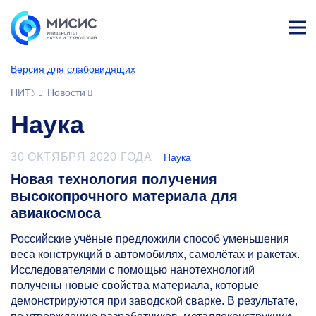
Лич
ны
Версия для слабовидящих
й
каб
НИТУ МИСИС
Новости
ине
т
Наука
30 ОКТЯБРЯ 2020 ГОДА
Наука
Новая технология получения
высокопрочного материала для
авиакосмоса
Российские учёные предложили способ уменьшения
веса конструкций в автомобилях, самолётах и ракетах.
Исследователями с помощью нанотехнологий
получены новые свойства материала, которые
демонстрируются при заводской сварке. В результате,