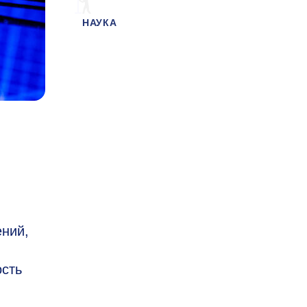
НАУКА
ний,
ость