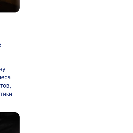
е
ну
иеса.
тов,
тики