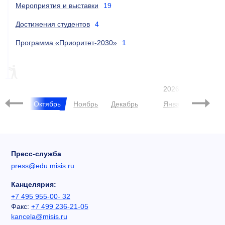
Мероприятия и выставки
19
Достижения студентов
4
Программа «Приоритет-2030»
1
НАУКА
ESG
НАУКА, ESG
2026
нтябрь
Октябрь
Ноябрь
Декабрь
Январь
Феврал
Пресс-служба
press@edu.misis.ru
Канцелярия:
+7 495 955-00- 32
Факс:
+7 499 236-21-05
kancela@misis.ru