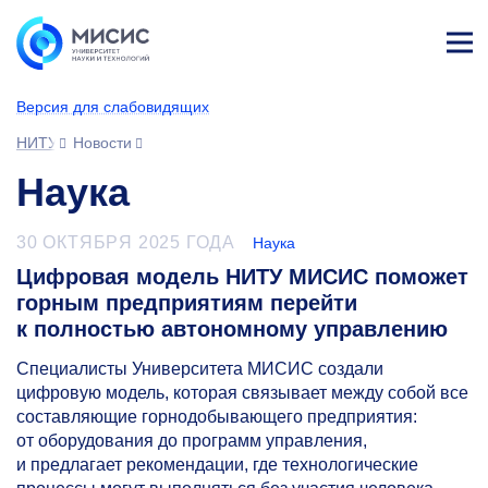
Лич
ны
Версия для слабовидящих
й
каб
НИТУ МИСИС
Новости
ине
т
Наука
30 ОКТЯБРЯ 2025 ГОДА
Наука
Цифровая модель НИТУ МИСИС поможет
горным предприятиям перейти
к полностью автономному управлению
Специалисты Университета МИСИС создали
цифровую модель, которая связывает между собой все
составляющие горнодобывающего предприятия:
от оборудования до программ управления,
и предлагает рекомендации, где технологические