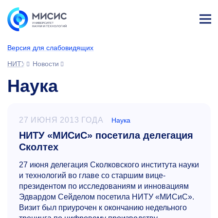
Лич
ны
Версия для слабовидящих
й
каб
НИТУ МИСИС
Новости
ине
т
Наука
27 ИЮНЯ 2013 ГОДА
Наука
НИТУ «МИСиС» посетила делегация
Сколтех
27 июня д
елегация Сколковского института науки
и технологий во главе со старшим вице-
президентом по исследованиям и инновациям
Эдвардом Сейделом посетила НИТУ «МИСиС».
Визит был приурочен к окончанию недельного