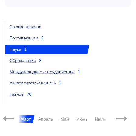
Свежие новости
Поступающим
2
Наука
1
Образование
2
Международное сотрудничество
1
Университетская жизнь
1
Разное
70
евраль
Март
Апрель
Май
Июнь
Июль
Август