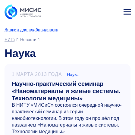
Лич
ны
Версия для слабовидящих
й
каб
НИТУ МИСИС
Новости
ине
т
Наука
1 МАРТА 2013 ГОДА
Наука
Научно-практический семинар
«Наноматериалы и живые системы.
Технологии медицины»
В НИТУ «МИСиС» состоялся очередной научно-
практический семинар из серии
нанобиотехнологии. В этом году он прошёл под
названием «Наноматериалы и живые системы.
Технологии медицины»