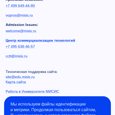
+7 499 649-44-80
vopros@misis.ru
Admission Issues:
welcome@misis.ru
Центр коммерциализации технологий
+7 495 638-46-57
cctt@misis.ru
Техническая поддержка сайта:
site@edu.misis.ru
Карта сайта
Работа в Университете МИСИС
Сведения об образовательной организации
Мы используем файлы идентификации
и метрики. Продолжая пользоваться сайтом,
Информация о закупках