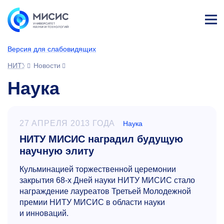
Лич
ны
Версия для слабовидящих
й
каб
НИТУ МИСИС
Новости
ине
т
Наука
27 АПРЕЛЯ 2013 ГОДА
Наука
НИТУ МИСИС наградил будущую
научную элиту
Кульминацией торжественной церемонии
закрытия
68-х
Дней науки НИТУ МИСИС стало
награждение лауреатов Третьей Молодежной
премии НИТУ МИСИС в области науки
и инноваций.