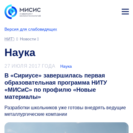
Лич
ны
Версия для слабовидящих
й
каб
НИТУ МИСИС
Новости
ине
т
Наука
27 ИЮЛЯ 2017 ГОДА
Наука
В «Сириусе» завершилась первая
образовательная программа НИТУ
«МИСиС» по профилю «Новые
материалы»
Разработки школьников уже готовы внедрять ведущие
металлургические компании