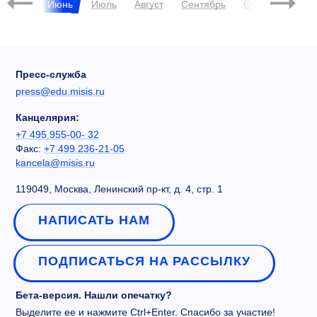
Май
Июнь
Июль
Август
Сентябрь
Октябрь
Ноя
Пресс-служба
press@edu.misis.ru
Канцелярия:
+7 495 955-00- 32
Факс:
+7 499 236-21-05
kancela@misis.ru
119049, Москва, Ленинский пр-кт, д. 4, стр. 1
НАПИСАТЬ НАМ
ПОДПИСАТЬСЯ НА РАССЫЛКУ
Бета-версия. Нашли опечатку?
Выделите ее и нажмите Ctrl+Enter. Спасибо за участие!