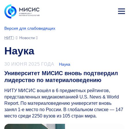
Лич
ны
Версия для слабовидящих
й
каб
НИТУ МИСИС
Новости
ине
т
Наука
30 ИЮНЯ 2025 ГОДА
Наука
Университет МИСИС вновь подтвердил
лидерство по материаловедению
НИТУ МИСИС вошёл в 6 предметных рейтингов,
представленных медиакомпанией U.S. News & World
Report. По материаловедению университет вновь
занял
1-е
место по России. В глобальном списке — 147
место среди 2250 вузов из 105 стран мира.