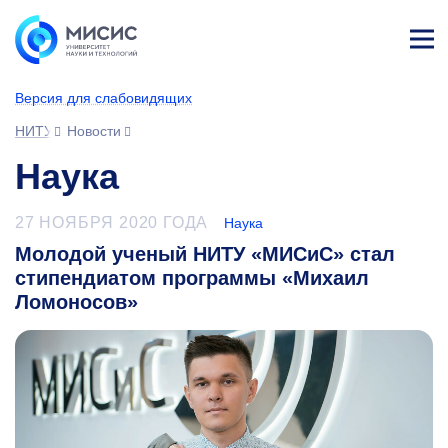
Лич
ны
Версия для слабовидящих
й
каб
НИТУ МИСИС
Новости
ине
т
Наука
27 НОЯБРЯ 2020 ГОДА
Наука
Молодой ученый НИТУ «МИСиС» стал
стипендиатом программы «Михаил
Ломоносов»