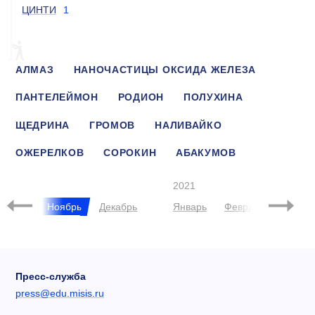
ЦИНТИ
1
АЛМАЗ
НАНОЧАСТИЦЫ ОКСИДА ЖЕЛЕЗА
ПАНТЕЛЕЙМОН
РОДИОН
ПОЛУХИНА
ЩЕДРИНА
ГРОМОВ
НАЛИВАЙКО
ОЖЕРЕЛКОВ
СОРОКИН
АБАКУМОВ
ГРАФЕН
ЕРОФЕЕВ
2021
ктябрь
Ноябрь
Декабрь
Январь
Февраль
Март
Пресс-служба
press@edu.misis.ru