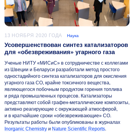
13 НОЯБРЯ 2020 ГОДА
Наука
Усовершенствован синтез катализаторов
для «обезвреживания» угарного газа
Ученые НИТУ «МИСиС» в сотрудничестве с коллегами
из Швеции и Беларуси разработали метод простого
одностадийного синтеза катализаторов для окисления
угарного газа CO, крайне токсичного вещества,
являющегося побочным продуктом горения топлива
и ряда промышленных процесов. Катализаторы
представляют собой графен-металлические композиты,
активно реагирующие с окружающей атмосферой,
и в кратчайшие сроки «обезвреживающие» CO.
Результаты работы были опубликованы в журналах
Inorganic Chemistry
и
Nature Scientific Reports
.