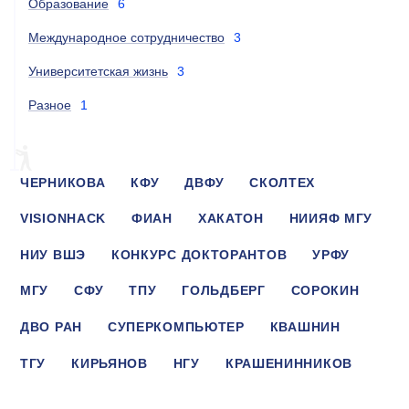
Образование
6
Международное сотрудничество
3
Университетская жизнь
3
Разное
1
ЧЕРНИКОВА
КФУ
ДВФУ
СКОЛТЕХ
VISIONHACK
ФИАН
ХАКАТОН
НИИЯФ МГУ
НИУ ВШЭ
КОНКУРС ДОКТОРАНТОВ
УРФУ
МГУ
СФУ
ТПУ
ГОЛЬДБЕРГ
СОРОКИН
ДВО РАН
СУПЕРКОМПЬЮТЕР
КВАШНИН
ТГУ
КИРЬЯНОВ
НГУ
КРАШЕНИННИКОВ
НИТУ «МИСИС»