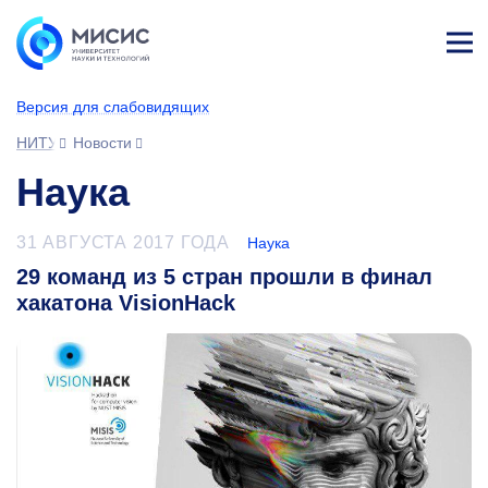
Лич
ны
Версия для слабовидящих
й
каб
НИТУ МИСИС
Новости
ине
т
Наука
31 АВГУСТА 2017 ГОДА
Наука
29 команд из 5 стран прошли в финал
хакатона VisionHack