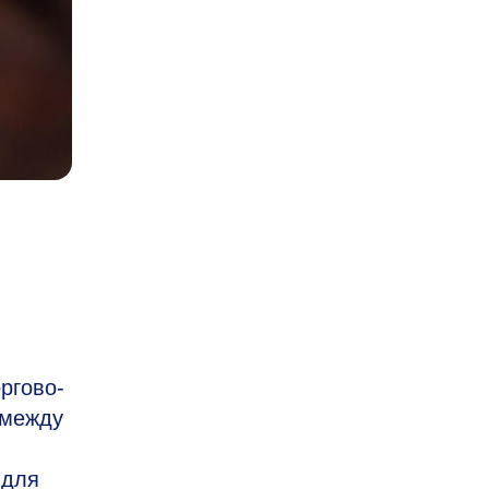
ргово-
 между
 для