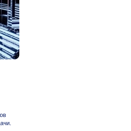
ов
ачи.