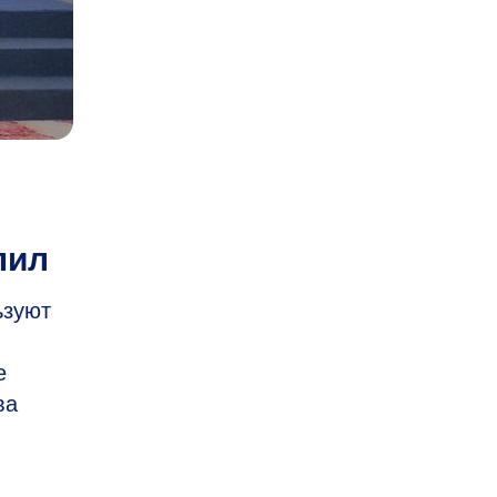
пил
ьзуют
е
ва