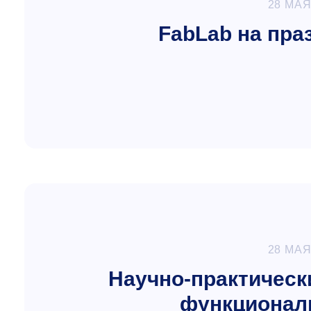
28 МАЯ
FabLab на пра
28 МАЯ
Научно-практическ
функционал