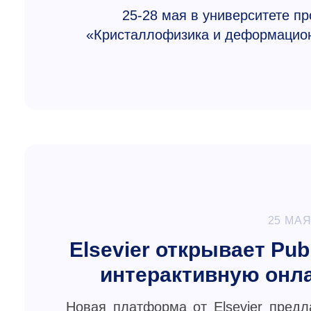
25-28
мая в университете п
«Кристаллофизика и деформацион
25 МАЯ
Elsevier открывает Pu
интерактивную онл
Новая платформа от Elsevier предл